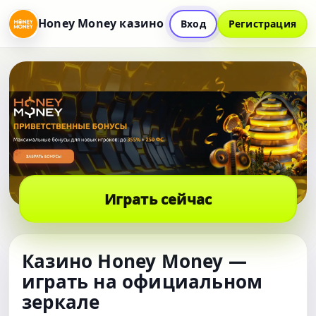
Honey Money казино
Вход
Регистрация
Играть сейчас
Казино Honey Money —
играть на официальном
зеркале