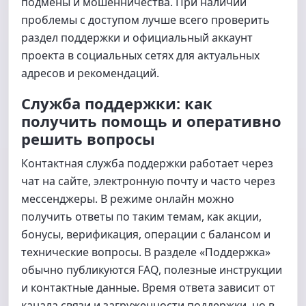
подмены и мошенничества. При наличии
проблемы с доступом лучше всего проверить
раздел поддержки и официальный аккаунт
проекта в социальных сетях для актуальных
адресов и рекомендаций.
Служба поддержки: как
получить помощь и оперативно
решить вопросы
Контактная служба поддержки работает через
чат на сайте, электронную почту и часто через
мессенджеры. В режиме онлайн можно
получить ответы по таким темам, как акции,
бонусы, верификация, операции с балансом и
технические вопросы. В разделе «Поддержка»
обычно публикуются FAQ, полезные инструкции
и контактные данные. Время ответа зависит от
канала связи и загруженности поддержки, но в