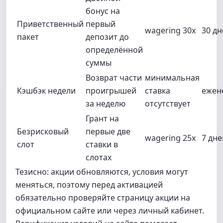
бонус на
Приветственный
первый
wagering 30x
30 дн
пакет
депозит до
определённой
суммы
Возврат части
минимальная
Кэшбэк недели
проигрышей
ставка
ежен
за неделю
отсутствует
Грант на
Безрисковый
первые две
wagering 25x
7 дне
слот
ставки в
слотах
Тезисно: акции обновляются, условия могут
меняться, поэтому перед активацией
обязательно проверяйте страницу акции на
официальном сайте или через личный кабинет.